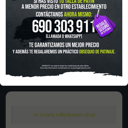
IN-GRAVITY MADRID RETIRO
Pza. Mariano de Cavia, 2
Tel.:
915 524 553
in-gravity@in-gravity.com
HORARIO
Lunes a Viernes de 12:00 - 20:30
Sabado De 10:00 - 20:30
Domingo 10:00-15:00
In-Gravity roller&skate shop