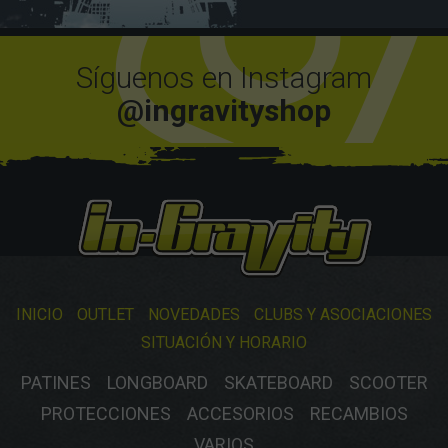
Síguenos en Instagram
@ingravityshop
INICIO
OUTLET
NOVEDADES
CLUBS Y ASOCIACIONES
SITUACIÓN Y HORARIO
PATINES
LONGBOARD
SKATEBOARD
SCOOTER
PROTECCIONES
ACCESORIOS
RECAMBIOS
VARIOS