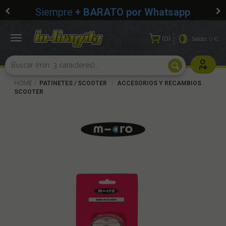
Siempre
+ BARATO por Whatsapp
0
Toggle
Saldo:
0 €
navigation
Usuarios r
HOME
PATINETES / SCOOTER
ACCESORIOS Y RECAMBIOS
SCOOTER