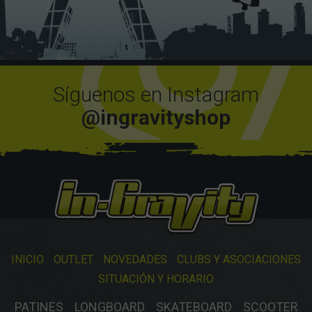
Síguenos en Instagram
@ingravityshop
INICIO
OUTLET
NOVEDADES
CLUBS Y ASOCIACIONES
SITUACIÓN Y HORARIO
PATINES
LONGBOARD
SKATEBOARD
SCOOTER