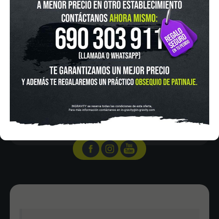
IN-GRAVITY MADRID RETIRO
Pza. Mariano de Cavia, 2
Tel.:
915 524 553
in-gravity@in-gravity.com
HORARIO
Lunes a Viernes de 12:00 - 20:30
Sabado De 10:00 - 20:30
Domingo 10:00-15:00