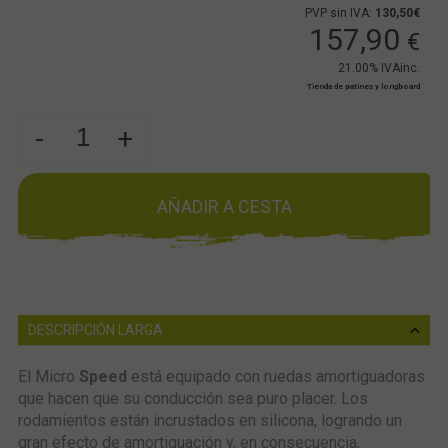
PVP sin IVA:
130,50€
157,90
€
21.00%
IVAinc.
Tienda de patines y longboard
-
+
AÑADIR A CESTA
DESCRIPCIÓN LARGA
El Micro
Speed
está equipado con ruedas amortiguadoras
que hacen que su conducción sea puro placer. Los
rodamientos están incrustados en silicona, logrando un
gran efecto de amortiguación y, en consecuencia,