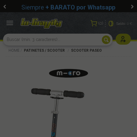
Siempre
+ BARATO por Whatsapp
0
Toggle
Saldo:
0 €
navigation
Usuarios r
HOME
PATINETES / SCOOTER
SCOOTER PASEO