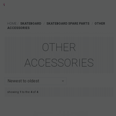
€
190
21.00%
VAT included
HOME
SKATEBOARD
SKATEBOARD SPARE PARTS
OTHER
ACCESSORIES
OTHER
ACCESSORIES
showing
1
to the
4
of
4