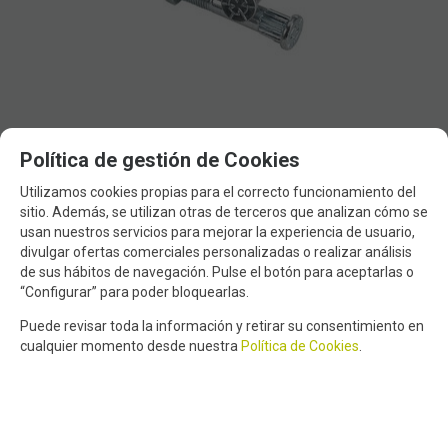
INDEPENDENT Kingpin Grade 8 Standard
Política de gestión de Cookies
2,50
€
Utilizamos cookies propias para el correcto funcionamiento del
sitio. Además, se utilizan otras de terceros que analizan cómo se
usan nuestros servicios para mejorar la experiencia de usuario,
21.00%
VAT included
divulgar ofertas comerciales personalizadas o realizar análisis
de sus hábitos de navegación. Pulse el botón para aceptarlas o
“Configurar” para poder bloquearlas.
showing
1
to the
4
of
4
Puede revisar toda la información y retirar su consentimiento en
cualquier momento desde nuestra
Política de Cookies
.