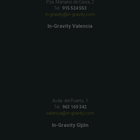
Pza. Mariano de Cavia, 2
Tel.:
915 524 553
in-gravity@in-gravity.com
In-Gravity Valencia
Avda. del Puerto, 1
Tel.:
963 169 342
valencia@in-gravity.com
In-Gravity Gijón