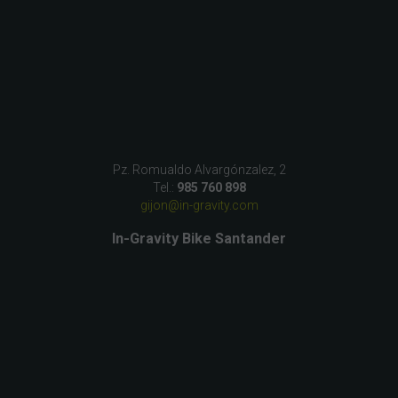
Pz. Romualdo Alvargónzalez, 2
Tel.:
985 760 898
gijon@in-gravity.com
In-Gravity Bike Santander