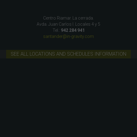
Centro Riamar. La cerrada.
Avda. Juan Carlos I. Locales 4 y 5
Tel.:
942 284 941
santander@in-gravity.com
SEE ALL LOCATIONS AND SCHEDULES INFORMATION