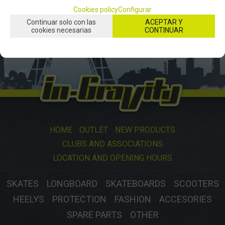
Cookies policy
Configurar
Continuar solo con las
ACEPTAR Y
cookies necesarias
CONTINUAR
HOME
OUTLET
NEW PRODUCTS
CLUBS AND ASSOCIATIONS
LOCATION AND OPENING HOURS
SKATES
LONGBOARD
SKATEBOARDS
SCOOTERS
HEELYS
PROTECTION
FASHION
ACCESORIES
SPARE PARTS
OTHER