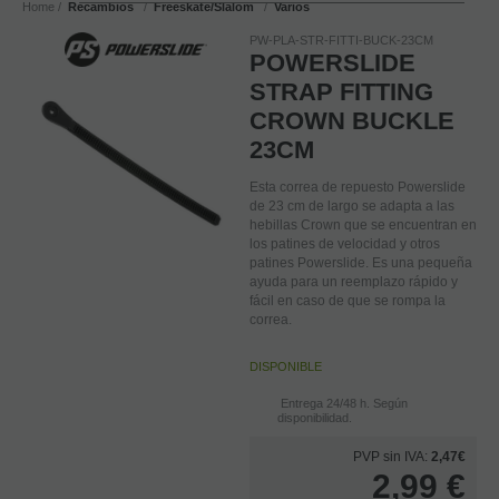
Home
Recambios
Freeskate/Slalom
Varios
PW-PLA-STR-FITTI-BUCK-23CM
POWERSLIDE
STRAP FITTING
CROWN BUCKLE
23CM
Esta correa de repuesto Powerslide
de 23 cm de largo se adapta a las
hebillas Crown que se encuentran en
los patines de velocidad y otros
patines Powerslide. Es una pequeña
ayuda para un reemplazo rápido y
fácil en caso de que se rompa la
correa.
DISPONIBLE
Entrega 24/48 h. Según
disponibilidad.
PVP sin IVA:
2,47€
2,99
€