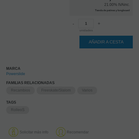
21.00%
IVAinc.
Tienda de patines y longboard
-
+
unidades
AÑADIR A CESTA
MARCA
Powerslide
FAMILIAS RELACIONADAS
Recambios
Freeskate/Slalom
Varios
TAGS
RolleoS
Solicitar más info
Recomendar