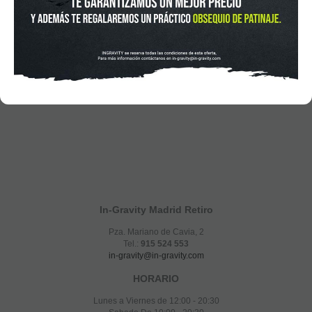
In-Gravity Madrid Retiro
Pza. Mariano de Cavia, 2
Tel.:
915 524 553
in-gravity@in-gravity.com
HORARIO
Lunes a Viernes de 12:00 - 20:30