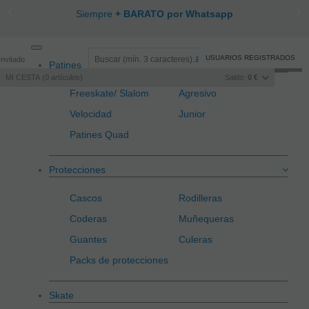
Siempre
+ BARATO por Whatsapp
Toggle
USUARIOS REGISTRADOS
Invitado
Registro
/
Iniciar sesión
Patines
navigation
MI CESTA
0
artículos
Saldo:
0 €
Freeskate/ Slalom
Agresivo
Velocidad
Junior
Patines Quad
Protecciones
Cascos
Rodilleras
Coderas
Muñequeras
Guantes
Culeras
Packs de protecciones
Skate