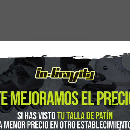
guenos en Instagram
@ingravitys