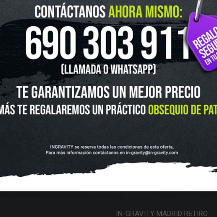
UTLET
NOVEDADES
CLUBS Y ASOCIACIONES
SITUACIÓN 
SKATEBOARD
SCOOTER
PROTECCIONES
ACCESORI
VOLUCIONES Y DATOS DE INTERÉS
AVISO LEGAL
POLÍTICA DE CO
FINANCIA CON:
IN-GRAVITY MADRID RETIRO