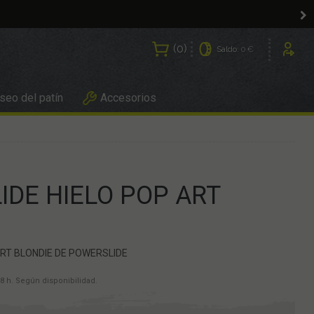
0
Saldo:
0 €
Usuarios
eo del patín
Accesorios
DE HIELO POP ART
ART BLONDIE DE POWERSLIDE
8 h. Según disponibilidad.