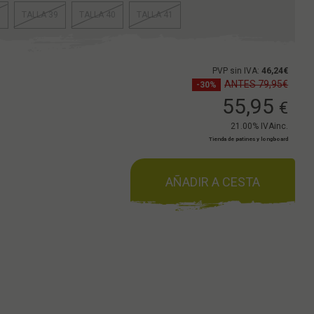
8
TALLA 39
TALLA 40
TALLA 41
PVP sin IVA:
46,24€
ANTES 79,95€
-30%
55,95
€
21.00%
IVAinc.
Tienda de patines y longboard
AÑADIR A CESTA