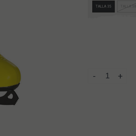
TALLA 35
TALLA 3
-
+