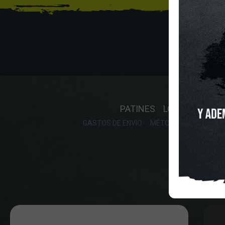
INICIO
O
PATINES
LONGBOARD
GASTOS DE ENVIO
MÉTODOS DE PAGO, DE