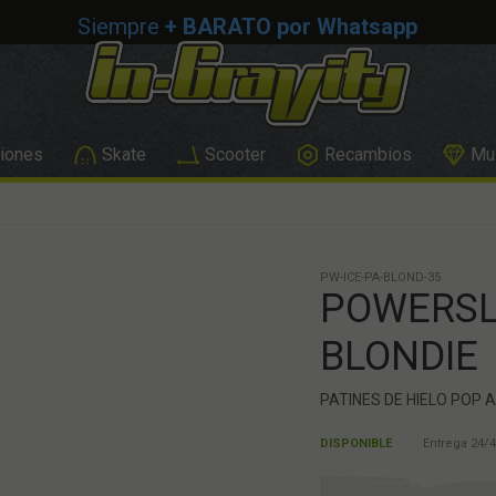
Siempre
+ BARATO por Whatsapp
iones
Skate
Scooter
Recambios
Mus
PW-ICE-PA-BLOND-35
POWERSLI
BLONDIE
PATINES DE HIELO POP 
DISPONIBLE
Entrega 24/4