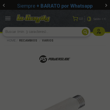
Siempre
+ BARATO por Whatsapp
0
Toggle
Saldo:
0 €
navigation
Usuarios r
HOME
RECAMBIOS
VARIOS