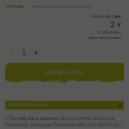
DISPONIBLE
Entrega 24/48 h. Según disponibilidad.
PVP sin IVA:
1,65€
2
€
21.00%
IVAinc.
Tienda de patines y longboard
-
+
AÑADIR A CESTA
DESCRIPCIÓN LARGA
El
Tornillo Race Aluminio 34
es el tornillo de 8mm de
Powerslide. Para guías Powerslide MAG M7, XXX Trinity, y