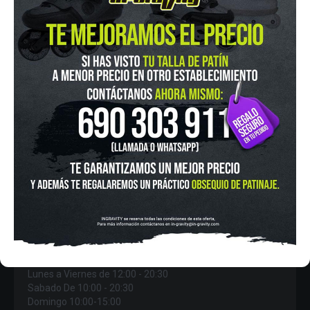
IN-GRAVITY MADRID RETIRO
Pza. Mariano de Cavia, 2
Tel.:
915 524 553
in-gravity@in-gravity.com
HORARIO
Lunes a Viernes de 12:00 - 20:30
Sabado De 10:00 - 20:30
Domingo 10:00-15:00