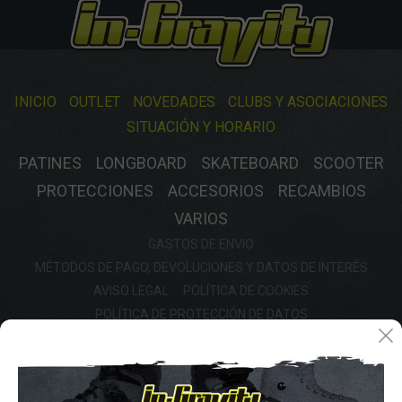
INICIO
OUTLET
NOVEDADES
CLUBS Y ASOCIACIONES
SITUACIÓN Y HORARIO
PATINES
LONGBOARD
SKATEBOARD
SCOOTER
PROTECCIONES
ACCESORIOS
RECAMBIOS
VARIOS
GASTOS DE ENVIO
MÉTODOS DE PAGO, DEVOLUCIONES Y DATOS DE INTERÉS
AVISO LEGAL
POLÍTICA DE COOKIES
POLÍTICA DE PROTECCIÓN DE DATOS
FINANCIA CON: