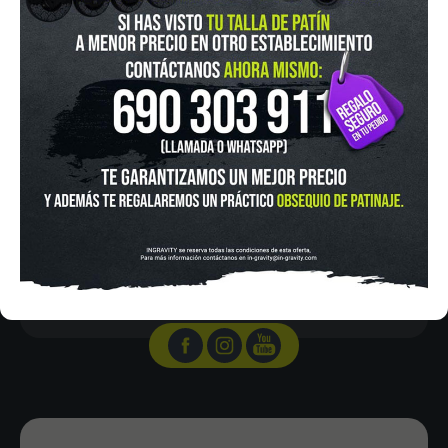
IN-GRAVITY MADRID RETIRO
Pza. Mariano de Cavia, 2
Tel.:
915 524 553
in-gravity@in-gravity.com
HORARIO
Lunes a Viernes de 12:00 - 20:30
Sabado De 10:00 - 20:30
Domingo 10:00-15:00