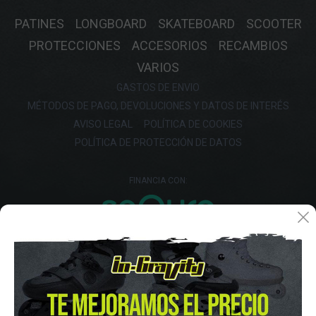
PATINES
LONGBOARD
SKATEBOARD
SCOOTER
PROTECCIONES
ACCESORIOS
RECAMBIOS
VARIOS
GASTOS DE ENVIO
MÉTODOS DE PAGO, DEVOLUCIONES Y DATOS DE INTERÉS
AVISO LEGAL
POLÍTICA DE COOKIES
POLÍTICA DE PROTECCIÓN DE DATOS
FINANCIA CON: