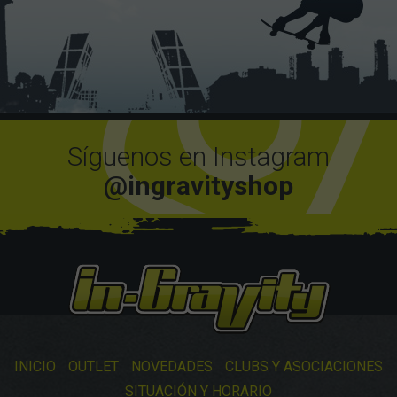
Síguenos en Instagram
@ingravityshop
INICIO
OUTLET
NOVEDADES
CLUBS Y ASOCIACIONES
SITUACIÓN Y HORARIO