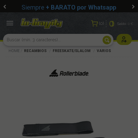
Siempre
+ BARATO por Whatsapp
0
Toggle
Saldo:
0 €
navigation
Usuarios r
HOME
RECAMBIOS
FREESKATE/SLALOM
VARIOS