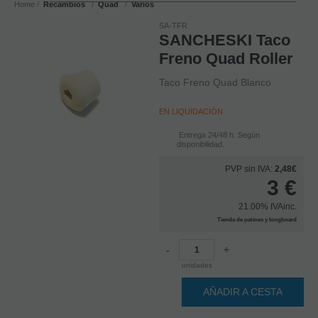
Home
Recambios
Quad
Varios
SA-TFR
SANCHESKI Taco
Freno Quad Roller
Taco Freno Quad Blanco
EN LIQUIDACIÓN
Entrega 24/48 h. Según
disponibilidad.
PVP sin IVA:
2,48€
3
€
21.00%
IVAinc.
Tienda de patines y longboard
-
+
unidades
AÑADIR A CESTA