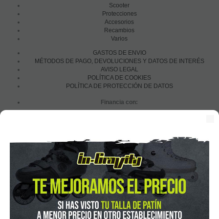
Scooter
Protecciones
Accesorios
Recambios
Varios
GASTOS DE ENVIO
MÉTODOS DE PAGO, DEVOLUCIONES Y DATOS DE INTERÉS
AVISO LEGAL
POLÍTICA DE COOKIES
POLÍTICA DE PROTECCIÓN DE DATOS
Financia con:
In-Gravity roller&skate shop