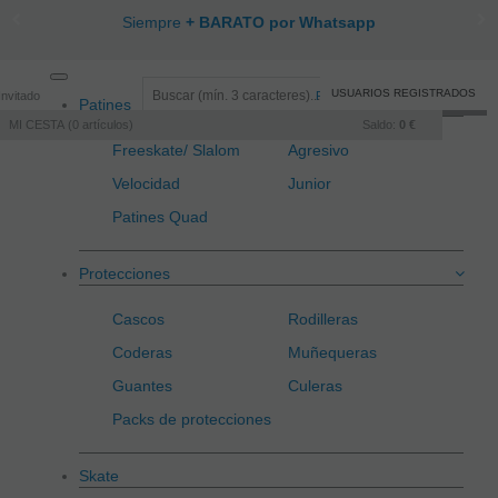
Siempre
+ BARATO por Whatsapp
Toggle
USUARIOS REGISTRADOS
Invitado
Registro
/
Iniciar sesión
Patines
navigation
MI CESTA
0
artículos
Saldo:
0 €
Freeskate/ Slalom
Agresivo
Velocidad
Junior
Patines Quad
Protecciones
Cascos
Rodilleras
Coderas
Muñequeras
Guantes
Culeras
Packs de protecciones
Skate