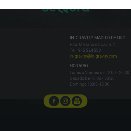
IN-GRAVITY MADRID RETIRO
Pza. Mariano de Cavia, 2
Tel.:
915 524 553
in-gravity@in-gravity.com
HORARIO
Lunes a Viernes de 12:00 - 20:30
Sabado De 10:00 - 20:30
Domingo 10:00-15:00