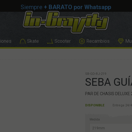
Siempre
+ BARATO por Whatsapp
iones
Skate
Scooter
Recambios
Mus
SB-GD-RJ-219
SEBA GUÍ
PAR DE CHASIS DELUXE
DISPONIBLE
Entrega 24/4
Medida