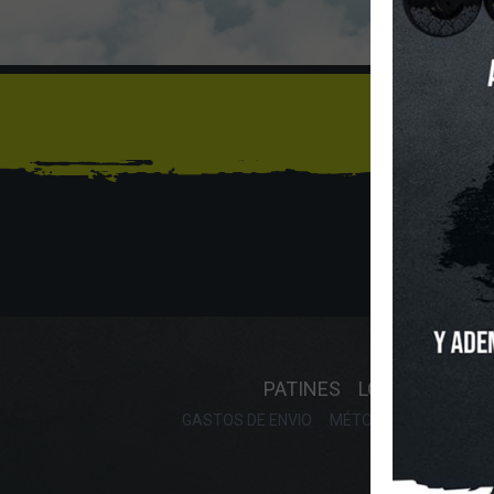
Sí
INICIO
O
PATINES
LONGBOARD
GASTOS DE ENVIO
MÉTODOS DE PAGO, DE