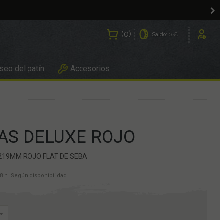
0
Saldo:
0 €
Usuarios
eo del patín
Accesorios
AS DELUXE ROJO
 219MM ROJO FLAT DE SEBA
8 h. Según disponibilidad.