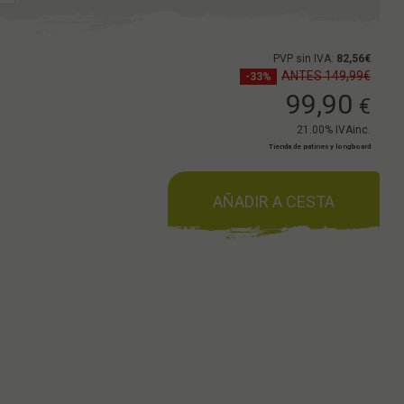
PVP sin IVA:
82,56€
ANTES 149,99€
-33%
99,90
€
21.00%
IVAinc.
Tienda de patines y longboard
AÑADIR A CESTA