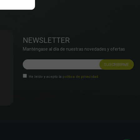
NEWSLETTER
Manténgase al día de nuestras novedades y ofertas
He leído y acepto la
política de privacidad