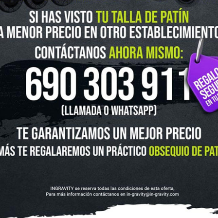
guenos en Instagram
@ingravitys
UTLET
NOVEDADES
CLUBS Y ASOCIACIONES
SITUACIÓN 
SKATEBOARD
SCOOTER
PROTECCIONES
ACCESORI
VOLUCIONES Y DATOS DE INTERÉS
AVISO LEGAL
POLÍTICA DE CO
FINANCIA CON: