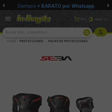
Siempre
+ BARATO por Whatsapp
0
Toggle
Saldo:
0 €
navigation
Usuarios r
HOME
PROTECCIONES
PACKS DE PROTECCIONES