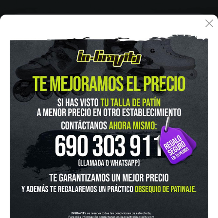
IN-GRAVITY MADRID RETIRO
Pza. Mariano de Cavia, 2
Tel.:
915 524 553
in-gravity@in-gravity.com
HORARIO
Lunes a Viernes de 12:00 - 20:30
Sabado De 10:00 - 20:30
Domingo 10:00-15:00