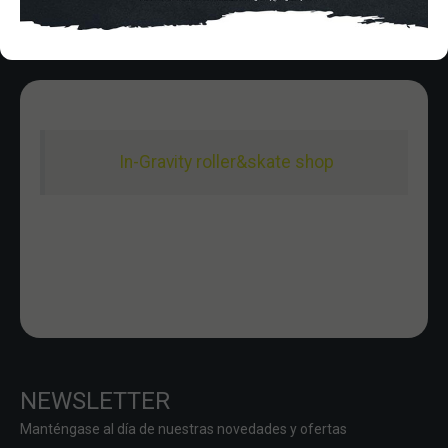
In-Gravity roller&skate shop
NEWSLETTER
Manténgase al día de nuestras novedades y ofertas