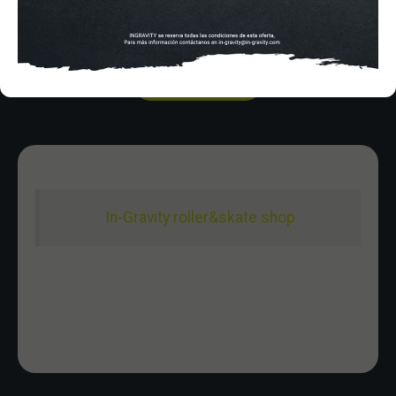
Sabado De 10:00 - 20:30
Domingo 10:00-15:00
In-Gravity roller&skate shop