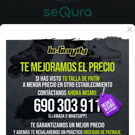
FINANCIA CON:
IN-GRAVITY MADRID RETIRO
Pza. Mariano de Cavia, 2
Tel.:
915 524 553
in-gravity@in-gravity.com
HORARIO
Lunes a Viernes de 12:00 - 20:30