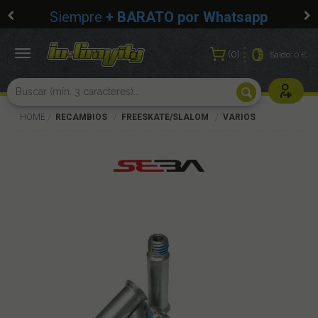
Siempre
+ BARATO por Whatsapp
0
Toggle
Saldo:
0 €
navigation
Usuarios r
HOME
RECAMBIOS
FREESKATE/SLALOM
VARIOS