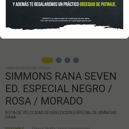
SIMM-SEE-NG/RS/MO-231mm
SIMMONS RANA SEVEN
ED. ESPECIAL NEGRO /
ROSA / MORADO
BOTA DE VELOCIDAD SEVEN EDICIÓN ESPECIAL DE SIMMONS
RANA
DISPONIBLE
Entrega 24/48 h. Según disponibilidad.