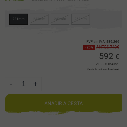
231mm
243mm
249mm
258mm
PVP sin IVA:
489,26€
ANTES 740€
-20%
592
€
21.00%
IVAinc.
Tienda de patines y longboard
-
+
AÑADIR A CESTA