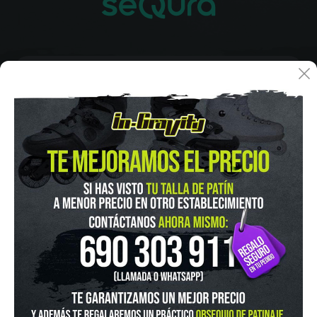
IN-GRAVITY MADRID RETIRO
Pza. Mariano de Cavia, 2
Tel.:
915 524 553
in-gravity@in-gravity.com
HORARIO
Lunes a Viernes de 12:00 - 20:30
Sabado De 10:00 - 20:30