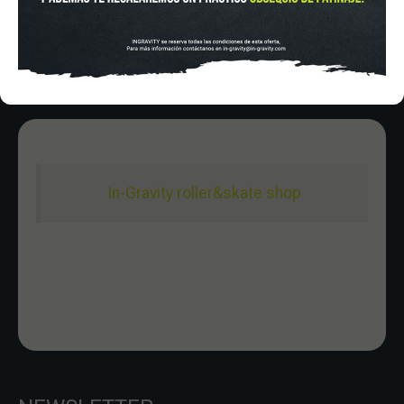
Domingo 10:00-15:00
In-Gravity roller&skate shop