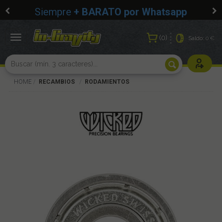
Siempre
+ BARATO por Whatsapp
0
Toggle
Saldo:
0 €
navigation
Usuarios r
HOME
RECAMBIOS
RODAMIENTOS