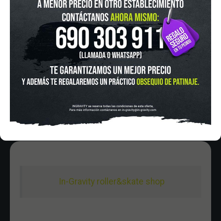
Pza. Mariano de Cavia, 2
Tel.:
915 524 553
in-gravity@in-gravity.com
HORARIO
Lunes a Viernes de 12:00 - 20:30
Sabado De 10:00 - 20:30
Domingo 10:00-15:00
In-Gravity roller&skate shop