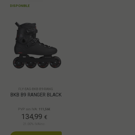
DISPONIBLE
FLY-EAG-BKB-B9-RANG
BKB B9 RANGER BLACK
PVP sin IVA:
111,56€
134,99
€
21.00%
IVAinc.