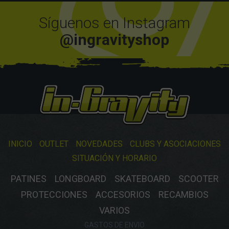
Síguenos en Instagram
@ingravityshop
INICIO
OUTLET
NOVEDADES
CLUBS Y ASOCIACIONES
SITUACIÓN Y HORARIO
PATINES
LONGBOARD
SKATEBOARD
SCOOTER
PROTECCIONES
ACCESORIOS
RECAMBIOS
VARIOS
GASTOS DE ENVIO