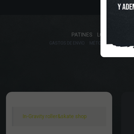
INICIO
O
PATINES
LONGBOARD
GASTOS DE ENVIO
MÉTODOS DE PAGO, DE
In-Gravity roller&skate shop