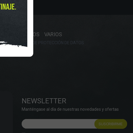
Y HORARIO
OS
RECAMBIOS
VARIOS
OKIES
POLÍTICA DE PROTECCIÓN DE DATOS
NEWSLETTER
Manténgase al día de nuestras novedades y ofertas