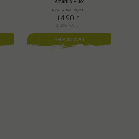
Amarillo Flúor
PVP sin IVA:
12,31€
14,90
€
21.00%
IVAinc.
SELECCIONAR