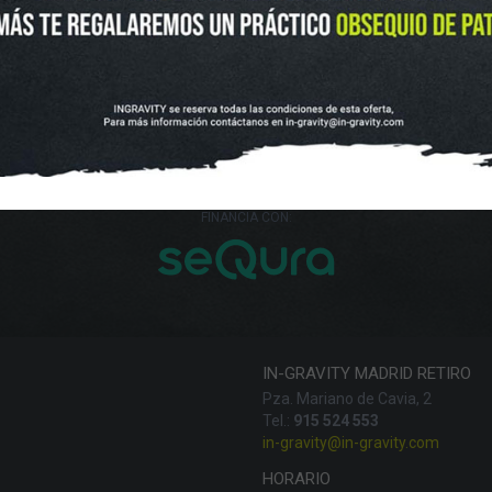
UTLET
NOVEDADES
CLUBS Y ASOCIACIONES
SITUACIÓN 
SKATEBOARD
SCOOTER
PROTECCIONES
ACCESORI
VOLUCIONES Y DATOS DE INTERÉS
AVISO LEGAL
POLÍTICA DE CO
FINANCIA CON:
IN-GRAVITY MADRID RETIRO
Pza. Mariano de Cavia, 2
Tel.:
915 524 553
in-gravity@in-gravity.com
HORARIO