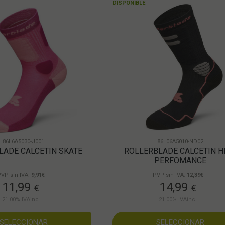
DISPONIBLE
86L6A5030-J001
86L06A5010-ND02
LADE CALCETIN SKATE
ROLLERBLADE CALCETIN H
PERFOMANCE
VP sin IVA:
9,91€
PVP sin IVA:
12,39€
11,99
14,99
€
€
21.00%
IVAinc.
21.00%
IVAinc.
SELECCIONAR
SELECCIONAR