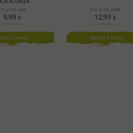
BLACK/GREEN
VP sin IVA:
8,26€
PVP sin IVA:
10,74€
9,99
12,99
€
€
21.00%
IVAinc.
21.00%
IVAinc.
SELECCIONAR
AÑADIR A CESTA