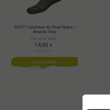
SCOTT Calcetines As Road Negro /
Amarillo Flúor
PVP sin IVA:
12,31€
14,90
€
21.00%
IVAinc.
SELECCIONAR