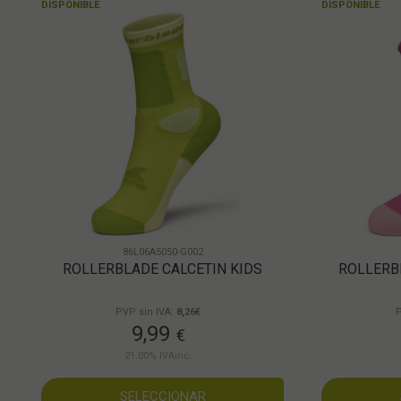
DISPONIBLE
DISPONIBLE
86L06A5050-G002
ROLLERBLADE CALCETIN KIDS
ROLLERB
PVP sin IVA:
8,26€
P
9,99
€
21.00%
IVAinc.
SELECCIONAR