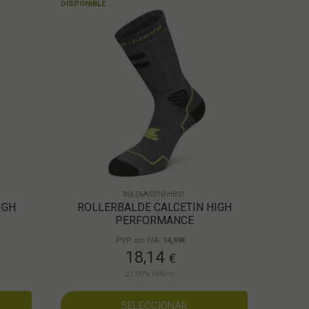
DISPONIBLE
86L06A5010-HB01
IGH
ROLLERBALDE CALCETIN HIGH
PERFORMANCE
PVP sin IVA:
14,99€
18,14
€
21.00%
IVAinc.
SELECCIONAR