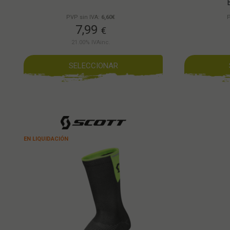
PVP sin IVA:
6,60€
P
7,99
€
21.00%
IVAinc.
SELECCIONAR
EN LIQUIDACIÓN