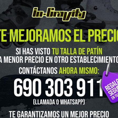
guenos en Instagram
@ingravitys