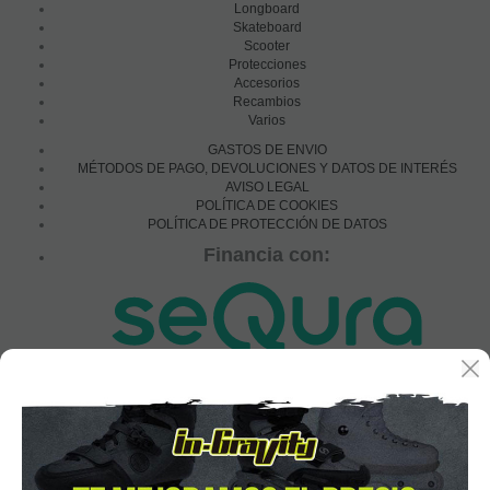
Longboard
Skateboard
Scooter
Protecciones
Accesorios
Recambios
Varios
GASTOS DE ENVIO
MÉTODOS DE PAGO, DEVOLUCIONES Y DATOS DE INTERÉS
AVISO LEGAL
POLÍTICA DE COOKIES
POLÍTICA DE PROTECCIÓN DE DATOS
Financia con:
In-Gravity roller&skate shop