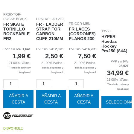
FRSK-TOR-
ROCKE-BLACK
FRSTRP-LAD-210
FR SKATE
FR - LADDER
FR-COR-MEN
TORNILLO
STRAP FOR
FR LACES
13553
ROCKEABLE
CARBON
(CORDONES)
HYPER
FR2
CUFF 210MM
PLANOS 230
Ruedas
Hockey
PVP sin IVA:
1,64€
PVP sin IVA:
2,07€
PVP sin IVA:
6,20€
Pro250 (84A)
1,99
€
2,50
€
7,50
€
PVP sin IVA:
21.00%
IVAinc.
21.00%
IVAinc.
21.00%
IVAinc.
28,92€
Tienda de patines y
Tienda de patines y
Tienda de patines y
34,99
€
longboard
longboard
longboard
21.00%
IVAinc.
Tienda de patines y
longboard
AÑADIR A
AÑADIR A
AÑADIR A
CESTA
CESTA
CESTA
SELECCIONA
DISPONIBLE