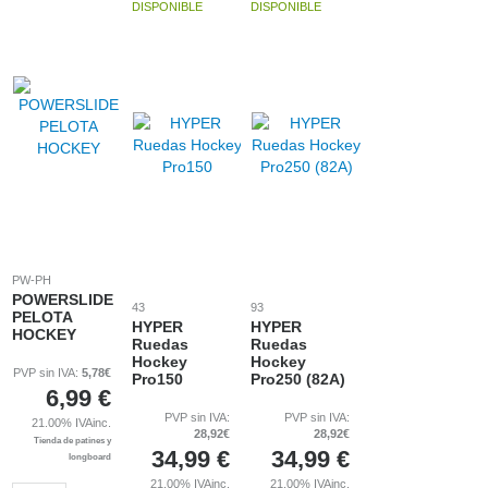
DISPONIBLE
DISPONIBLE
PW-PH
POWERSLIDE
43
93
PELOTA
HYPER
HYPER
HOCKEY
Ruedas
Ruedas
Hockey
Hockey
PVP sin IVA:
5,78€
Pro150
Pro250 (82A)
6,99
€
PVP sin IVA:
PVP sin IVA:
21.00%
IVAinc.
28,92€
28,92€
Tienda de patines y
34,99
€
34,99
€
longboard
21.00%
IVAinc.
21.00%
IVAinc.