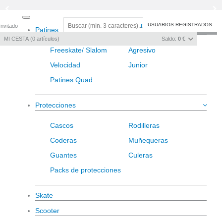
Toggle
USUARIOS REGISTRADOS
Invitado
Registro
/
Iniciar sesión
Patines
navigation
MI CESTA
0
artículos
Saldo:
0 €
Freeskate/ Slalom
Agresivo
Velocidad
Junior
Patines Quad
Protecciones
Cascos
Rodilleras
Coderas
Muñequeras
Guantes
Culeras
Packs de protecciones
Skate
Scooter