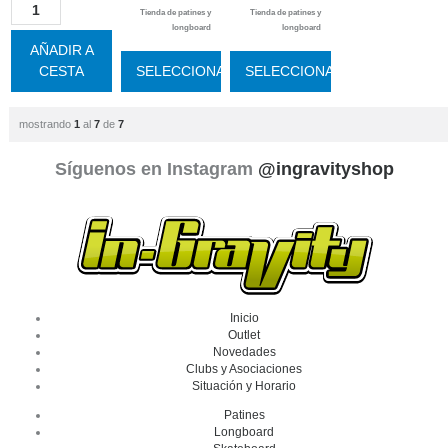
Tienda de patines y
Tienda de patines y
longboard
longboard
AÑADIR A
CESTA
SELECCIONAR
SELECCIONAR
mostrando
1
al
7
de
7
Síguenos en Instagram
@ingravityshop
Inicio
Outlet
Novedades
Clubs y Asociaciones
Situación y Horario
Patines
Longboard