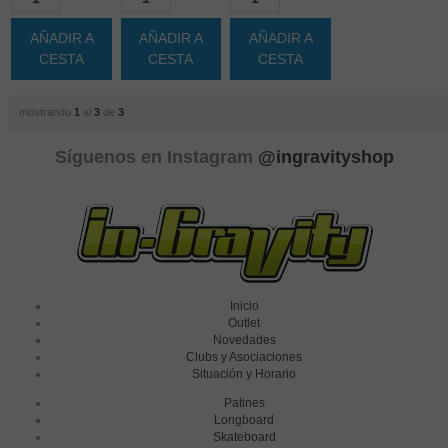
AÑADIR A
AÑADIR A
AÑADIR A
CESTA
CESTA
CESTA
mostrando
1
al
3
de
3
Síguenos en Instagram
@ingravityshop
Inicio
Outlet
Novedades
Clubs y Asociaciones
Situación y Horario
Patines
Longboard
Skateboard