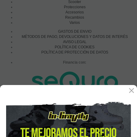
Scooter
Protecciones
Accesorios
Recambios
Varios
GASTOS DE ENVIO
MÉTODOS DE PAGO, DEVOLUCIONES Y DATOS DE INTERÉS
AVISO LEGAL
POLÍTICA DE COOKIES
POLÍTICA DE PROTECCIÓN DE DATOS
Financia con:
In-Gravity roller&skate shop