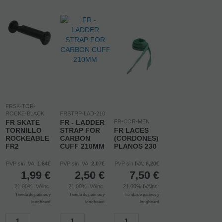
FRSK-TOR-
ROCKE-BLACK
FRSTRP-LAD-210
FR SKATE
FR - LADDER
FR-COR-MEN
TORNILLO
STRAP FOR
FR LACES
ROCKEABLE
CARBON
(CORDONES)
FR2
CUFF 210MM
PLANOS 230
PVP sin IVA:
1,64€
PVP sin IVA:
2,07€
PVP sin IVA:
6,20€
1,99
€
2,50
€
7,50
€
21.00%
IVAinc.
21.00%
IVAinc.
21.00%
IVAinc.
Tienda de patines y
Tienda de patines y
Tienda de patines y
longboard
longboard
longboard