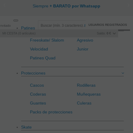
Envío GRATIS
> 50€ de compra
Toggle
USUARIOS REGISTRADOS
Invitado
Registro
/
Iniciar sesión
Patines
navigation
MI CESTA
0
artículos
Saldo:
0 €
Freeskate/ Slalom
Agresivo
Velocidad
Junior
Patines Quad
Protecciones
Cascos
Rodilleras
Coderas
Muñequeras
Guantes
Culeras
Packs de protecciones
Skate