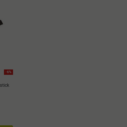
-6%
stick