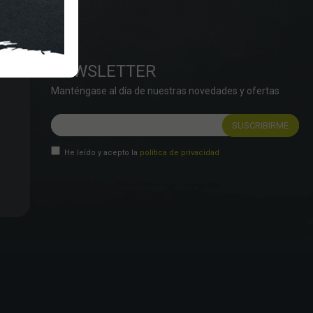
NEWSLETTER
Manténgase al día de nuestras novedades y ofertas
He leído y acepto la
política de privacidad