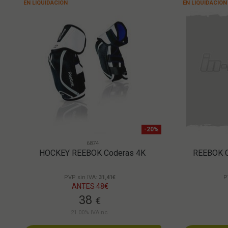
EN LIQUIDACIÓN
EN LIQUIDACIÓN
-20%
6874
HOCKEY REEBOK Coderas 4K
REEBOK Cu
PVP sin IVA:
31,41€
P
ANTES 48€
38
€
21.00%
IVAinc.