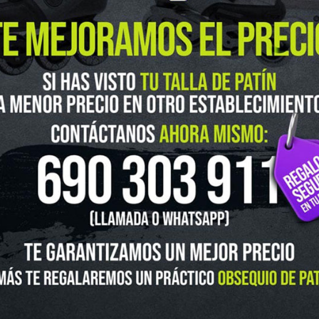
guenos en Instagram
@ingravitys
UTLET
NOVEDADES
CLUBS Y ASOCIACIONES
SITUACIÓN 
SKATEBOARD
SCOOTER
PROTECCIONES
ACCESORI
VOLUCIONES Y DATOS DE INTERÉS
AVISO LEGAL
POLÍTICA DE CO
FINANCIA CON: