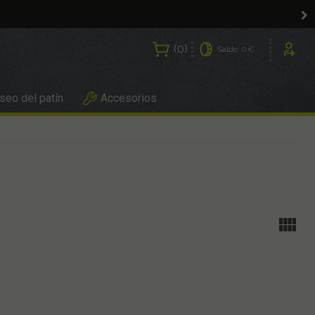
0
Saldo:
0 €
Usuarios
eo del patín
Accesorios