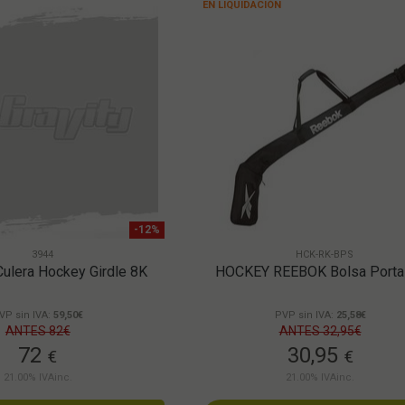
EN LIQUIDACIÓN
-12%
3944
HCK-RK-BPS
lera Hockey Girdle 8K
HOCKEY REEBOK Bolsa Porta
VP sin IVA:
59,50€
PVP sin IVA:
25,58€
ANTES 82€
ANTES 32,95€
72
30,95
€
€
21.00%
IVAinc.
21.00%
IVAinc.