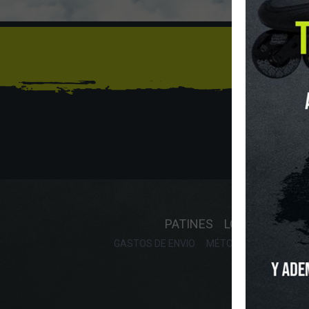
Sí
INICIO
O
PATINES
LONGBOARD
GASTOS DE ENVIO
MÉTODOS DE PAGO, DE