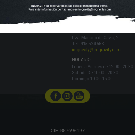
IN-GRAVITY MADRID RETIRO
Pza. Mariano de Cavia, 2
Tel.:
915 524 553
in-gravity@in-gravity.com
HORARIO
Lunes a Viernes de 12:00 - 20:30
Sabado De 10:00 - 20:30
Domingo 10:00-15:00
CIF: B87698197